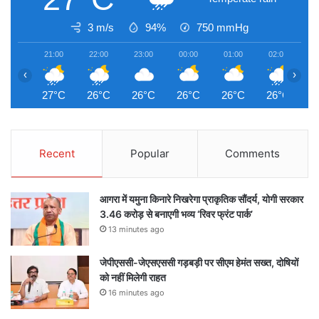
3 m/s
94%
750
mmHg
21:00
22:00
23:00
00:00
01:00
02:00
0
‹
›
27°C
26°C
26°C
26°C
26°C
26°C
2
Recent
Popular
Comments
आगरा में यमुना किनारे निखरेगा प्राकृतिक सौंदर्य, योगी सरकार
3.46 करोड़ से बनाएगी भव्य ‘रिवर फ्रंट पार्क’
13 minutes ago
जेपीएससी-जेएसएससी गड़बड़ी पर सीएम हेमंत सख्त, दोषियों
को नहीं मिलेगी राहत
16 minutes ago