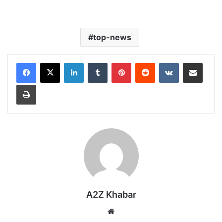
top-news
LinkedIn
Tumblr
Pinterest
Reddit
VKontakte
Share via Email
Print
A2Z Khabar
Website