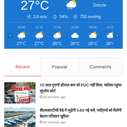
27°C
Drizzle
2.6 m/s
94%
750
mmHg
20:00
21:00
22:00
23:00
00:00
01:00
0
‹
›
27°C
27°C
26°C
26°C
26°C
26°C
2
Recent
Popular
Comments
10 साल पुरानी डीजल कार को PUC नहीं मिला, मालिक पहुंचा
सुप्रीम कोर्ट
30 minutes ago
बीएसआरटीसी बेड़े में जुड़ेंगी 549 नई बसें, यात्रियों को मिलेगी
बेहतर परिवहन सुविधा
40 minutes ago