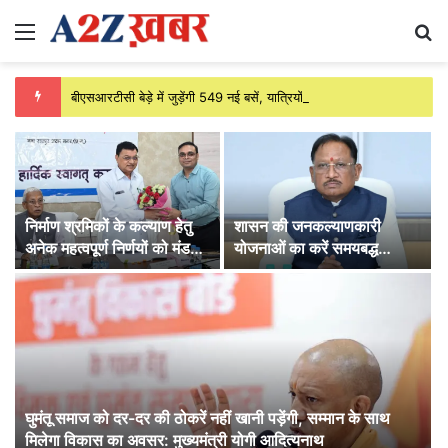
Menu
Se
बीएसआरटीसी बेड़े में जुड़ेंगी 549 नई बसें, यात्रियों को मिलेगी बेहतर परिवहन सुविधा
निर्माण श्रमिकों के कल्याण हेतु
शासन की जनकल्याणकारी
अनेक महत्वपूर्ण निर्णयों को मंडल
योजनाओं का करें समयबद्ध
की बैठक में मिली स्वीकृति
क्रियान्वयन , प्रत्येक पात्र
व्यक्ति को मिले शासन की
योजनाओं का लाभ : मुख्यमंत्री
विष्णुदेव साय
घुमंतू समाज को दर-दर की ठोकरें नहीं खानी पड़ेंगी, सम्मान के साथ
मिलेगा विकास का अवसर: मुख्यमंत्री योगी आदित्यनाथ