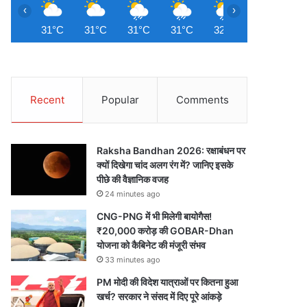
‹
›
31°C
31°C
31°C
31°C
32°C
31°C
3
Recent
Popular
Comments
Raksha Bandhan 2026: रक्षाबंधन पर
क्यों दिखेगा चांद अलग रंग में? जानिए इसके
पीछे की वैज्ञानिक वजह
24 minutes ago
CNG-PNG में भी मिलेगी बायोगैस!
₹20,000 करोड़ की GOBAR-Dhan
योजना को कैबिनेट की मंजूरी संभव
33 minutes ago
PM मोदी की विदेश यात्राओं पर कितना हुआ
खर्च? सरकार ने संसद में दिए पूरे आंकड़े