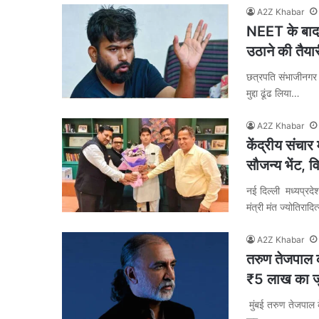
A2Z Khabar
NEET के बाद अ
उठाने की तैया
छत्रपति संभाजीनगर 
मुद्दा ढूंढ लिया…
A2Z Khabar
केंद्रीय संचार 
सौजन्य भेंट, व
नई दिल्ली मध्यप्रदेश
मंत्री मंत ज्योतिरादि
A2Z Khabar
तरुण तेजपाल क
₹5 लाख का जुर
मुंबई तरुण तेजपाल क