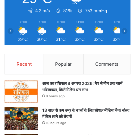
4.2 m/s
81%
753
mmHg
08:00
09:00
10:00
11:00
12:00
13:00
1
‹
›
29°C
30°C
31°C
32°C
32°C
32°C
3
Recent
Popular
Comments
आज का राशिफल 9 अगस्त 2026: मेष से मीन तक जानें
भविष्यफल, किसे मिलेगा धन लाभ
8 hours ago
13 साल से कम उम्र के बच्चों के लिए सोशल मीडिया बैन! संसद
में बिल लाने की तैयारी
10 hours ago