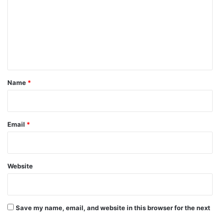
m
m
e
n
t
*
Name
*
Email
*
Website
Save my name, email, and website in this browser for the next