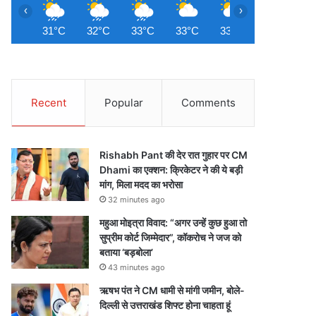
‹
›
31°C
32°C
33°C
33°C
33°C
32°C
3
Recent
Popular
Comments
Rishabh Pant की देर रात गुहार पर CM
Dhami का एक्शन: क्रिकेटर ने की ये बड़ी
मांग, मिला मदद का भरोसा
32 minutes ago
महुआ मोइत्रा विवाद: “अगर उन्हें कुछ हुआ तो
सुप्रीम कोर्ट जिम्मेदार”, कॉकरोच ने जज को
बताया ‘बड़बोला’
43 minutes ago
ऋषभ पंत ने CM धामी से मांगी जमीन, बोले-
दिल्ली से उत्तराखंड शिफ्ट होना चाहता हूं