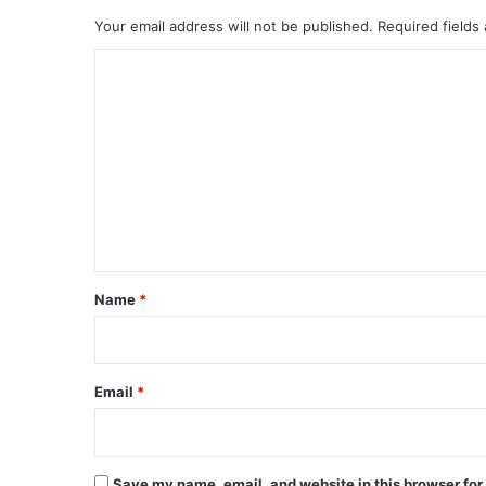
Your email address will not be published.
Required fields
C
o
m
m
e
n
t
*
Name
*
Email
*
Save my name, email, and website in this browser for