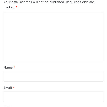
Your email address will not be published.
Required fields are
marked
*
C
o
m
m
e
n
t
*
Name
*
Email
*