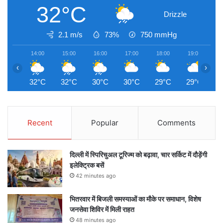
32°C
Drizzle
2.1 m/s
73%
750
mmHg
14:00
15:00
16:00
17:00
18:00
19:00
2
‹
›
32°C
32°C
30°C
30°C
29°C
29°C
2
Recent
Popular
Comments
दिल्ली में स्पिरिचुअल टूरिज्म को बढ़ावा, चार सर्किट में दौड़ेंगी
इलेक्ट्रिक बसें
42 minutes ago
भितरवार में बिजली समस्याओं का मौके पर समाधान, विशेष
जनसेवा शिविर में मिली राहत
48 minutes ago