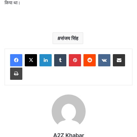
किया था।
संजय सिंह
LinkedIn
Tumblr
Pinterest
Reddit
VKontakte
Share via Email
Print
A2Z Khabar