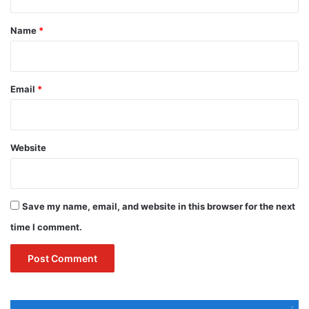
t
*
Name
*
Email
*
Website
Save my name, email, and website in this browser for the next
time I comment.