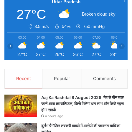
Uttar Pradesh
27°C
Broken cloud sky
3.5 m/s
94%
750
mmHg
03:00
04:00
05:00
06:00
07:00
08:00
0
‹
›
27°C
27°C
26°C
26°C
27°C
28°C
2
Recent
Popular
Comments
Aaj Ka Rashifal 8 August 2026: मेष से मीन तक
जानें आज का राशिफल, किसे मिलेगा धन लाभ और किसे रहना
होगा सतर्क
4 hours ago
दुर्लभ पैंगोलिन तस्करी मामले में आरोपी की जमानत याचिका
खारिज