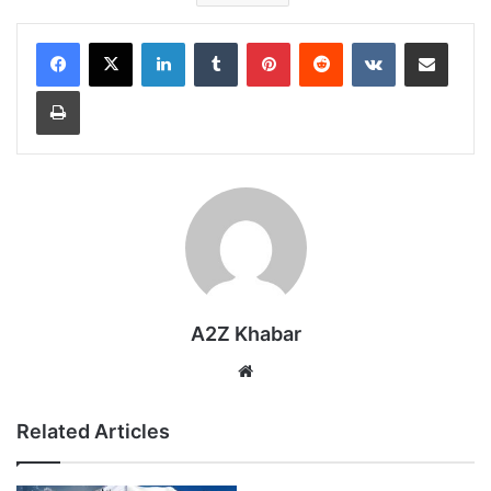
LinkedIn
Tumblr
Pinterest
Reddit
VKontakte
Share via Email
Print
A2Z Khabar
Website
Related Articles