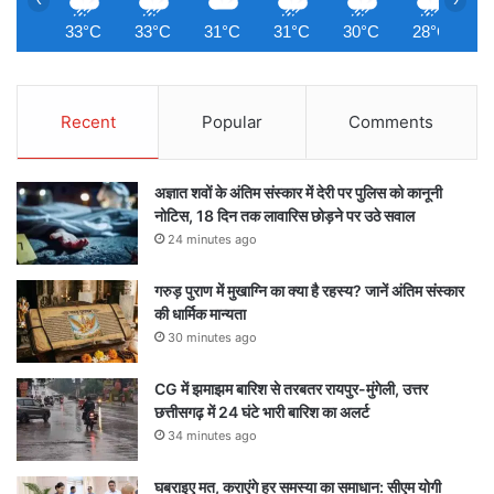
33°C
33°C
31°C
31°C
30°C
28°C
2
Recent
Popular
Comments
अज्ञात शवों के अंतिम संस्कार में देरी पर पुलिस को कानूनी
नोटिस, 18 दिन तक लावारिस छोड़ने पर उठे सवाल
24 minutes ago
गरुड़ पुराण में मुखाग्नि का क्या है रहस्य? जानें अंतिम संस्कार
की धार्मिक मान्यता
30 minutes ago
CG में झमाझम बारिश से तरबतर रायपुर-मुंगेली, उत्तर
छत्तीसगढ़ में 24 घंटे भारी बारिश का अलर्ट
34 minutes ago
घबराइए मत, कराएंगे हर समस्या का समाधान: सीएम योगी