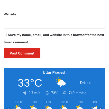
Website
Save my name, email, and website in this browser for the next
time I comment.
Uttar Pradesh
33°C
Drizzle
2.7 m/s
73%
749
mmHg
15:00
16:00
17:00
18:00
19:00
20:00
2
‹
›