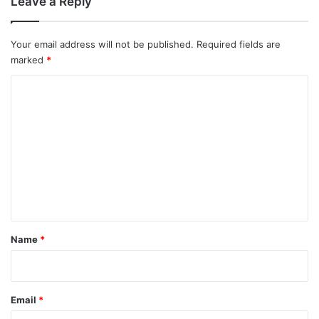
Leave a Reply
Your email address will not be published.
Required fields are
marked
*
C
o
m
m
e
n
t
*
Name
*
Email
*