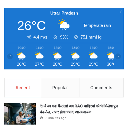
Uttar Pradesh
26°C
Temperate rain
4.4 m/s
93%
751
mmHg
10:00
11:00
12:00
13:00
14:00
15:00
1
‹
›
26°C
27°C
28°C
29°C
29°C
30°C
3
Recent
Popular
Comments
रेलवे का बड़ा फैसला! अब RAC यात्रियों को भी मिलेगा पूरा
बेडरोल, सफर होगा ज्यादा आरामदायक
36 minutes ago