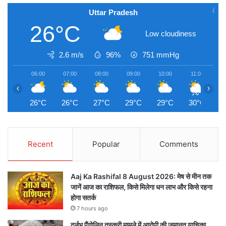
Uttar Pradesh
26°C
Low cloudiness
2.6 m/s
96%
751
mmHg
06:00
07:00
08:00
09:00
10:00
11:00
1
‹
›
26°C
26°C
27°C
29°C
29°C
30°C
3
Recent
Popular
Comments
Aaj Ka Rashifal 8 August 2026: मेष से मीन तक
जानें आज का राशिफल, किसे मिलेगा धन लाभ और किसे रहना
होगा सतर्क
7 hours ago
दुर्लभ पैंगोलिन तस्करी मामले में आरोपी की जमानत याचिका