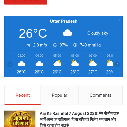
Uttar Pradesh
26°C
Cloudy sky
2.9 m/s
97%
749
mmHg
03:00
04:00
05:00
06:00
07:00
08:00
0
‹
›
26°C
26°C
26°C
26°C
27°C
29°C
3
Recent
Popular
Comments
Aaj Ka Rashifal 7 August 2026: मेष से मीन तक
जानें आज का राशिफल, किस राशि को मिलेगा धन लाभ और
किसे रहना होगा सतर्क