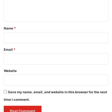
e
n
t
*
Name
*
Email
*
Website
Save my name, email, and website in this browser for the next
time I comment.