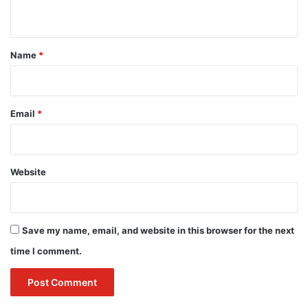
n
t
*
Name
*
Email
*
Website
Save my name, email, and website in this browser for the next
time I comment.