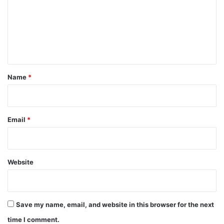
m
e
n
t
*
Name
*
Email
*
Website
Save my name, email, and website in this browser for the next
time I comment.