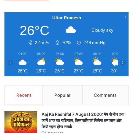
Uttar Pradesh
26°C
Cloudy sky
2.4 m/s
97%
749
mmHg
04:00
05:00
06:00
07:00
08:00
09:00
1
‹
›
26°C
26°C
26°C
27°C
29°C
30°C
3
Recent
Popular
Comments
Aaj Ka Rashifal 7 August 2026: मेष से मीन तक
जानें आज का राशिफल, किस राशि को मिलेगा धन लाभ और
किसे रहना होगा सतर्क
5 hours ago