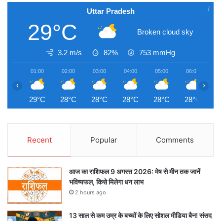
Uttar Pradesh
29°C
Broken cloud sky
3.2 m/s
82%
753
mmHg
01:00
02:00
03:00
04:00
05:00
06:00
0
‹
›
29°C
28°C
28°C
28°C
28°C
28°C
2
Recent
Popular
Comments
आज का राशिफल 9 अगस्त 2026: मेष से मीन तक जानें
भविष्यफल, किसे मिलेगा धन लाभ
2 hours ago
13 साल से कम उम्र के बच्चों के लिए सोशल मीडिया बैन! संसद