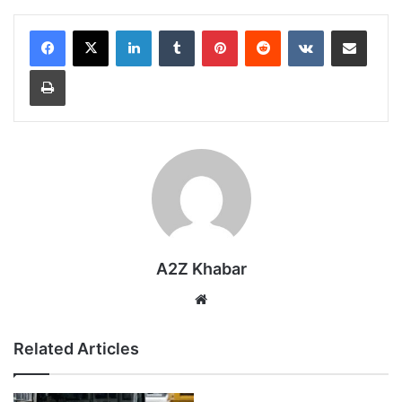
LinkedIn
Tumblr
Pinterest
Reddit
VKontakte
Share via Email
Print
A2Z Khabar
Website
Related Articles