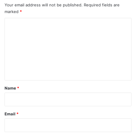
Your email address will not be published.
Required fields are
marked
*
C
o
m
m
e
n
t
*
Name
*
Email
*