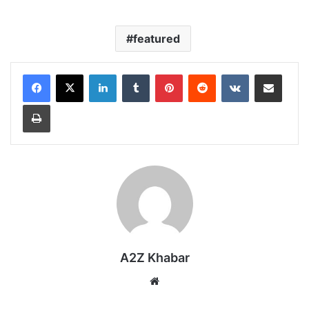
featured
LinkedIn
Tumblr
Pinterest
Reddit
VKontakte
Share via Email
Print
A2Z Khabar
Website