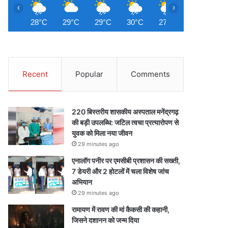
‹
›
28°C
29°C
29°C
30°C
27°C
28°C
2
Recent
Popular
Comments
220 बिस्तरीय शासकीय अस्पताल मनेंद्रगढ़
की बड़ी उपलब्धि: जटिल त्वचा प्रत्यारोपण से
युवक को मिला नया जीवन
29 minutes ago
एनालॉग पनीर पर एमसीबी प्रशासन की सख्ती,
7 डेयरी और 2 होटलों में चला विशेष जांच
अभियान
29 minutes ago
रामायण में रावण की मां कैकसी की कहानी,
जिसने दशानन को जन्म दिया