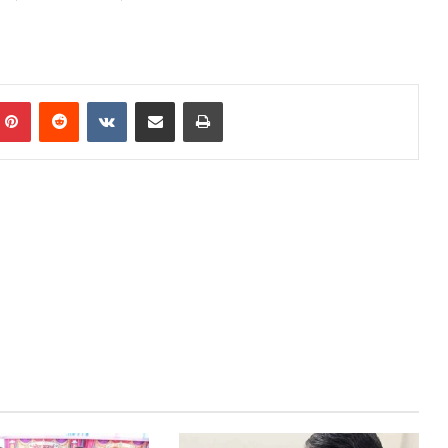
mblr
Pinterest
Reddit
VKontakte
Share via Email
Print