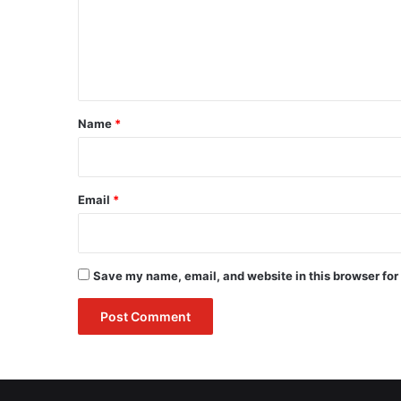
m
e
n
t
*
Name
*
Email
*
Save my name, email, and website in this browser for