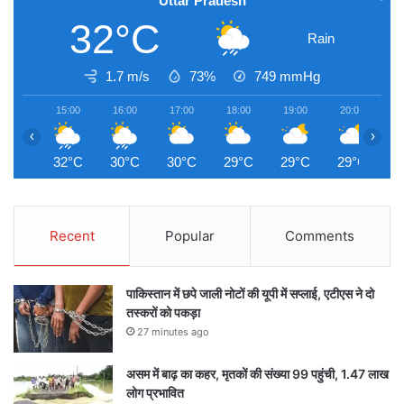
Uttar Pradesh
32°C
Rain
1.7 m/s
73%
749
mmHg
15:00
16:00
17:00
18:00
19:00
20:00
2
‹
›
32°C
30°C
30°C
29°C
29°C
29°C
2
Recent
Popular
Comments
पाकिस्तान में छपे जाली नोटों की यूपी में सप्लाई, एटीएस ने दो
तस्करों को पकड़ा
27 minutes ago
असम में बाढ़ का कहर, मृतकों की संख्या 99 पहुंची, 1.47 लाख
लोग प्रभावित