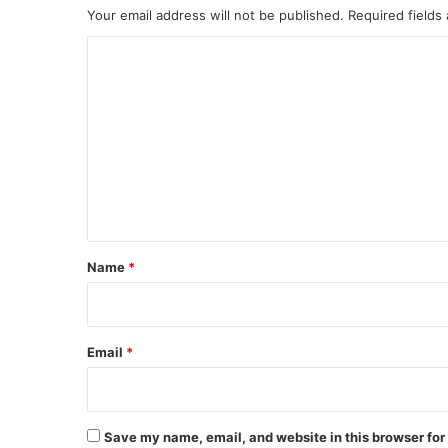
Your email address will not be published.
Required fields
C
o
m
m
e
n
t
*
Name
*
Email
*
Save my name, email, and website in this browser for