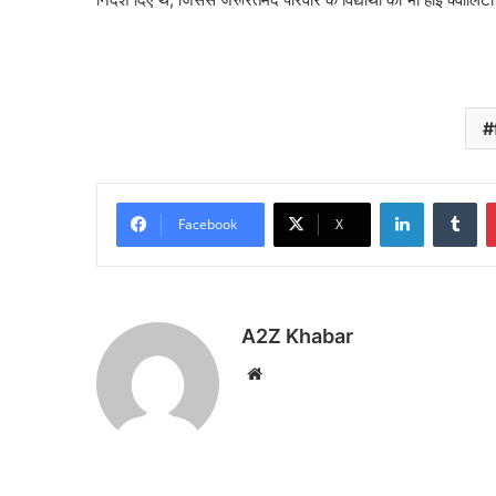
LinkedIn
Tu
Facebook
X
A2Z Khabar
Website