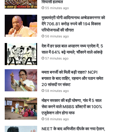
सियासी हलचल
55 minutes ago
मुख्यमंत्री योगी आदित्यनाथ अम्बेडकरनगर को
देंगे 706.81 करोड़ रुपये की 194 विकास
परियोजनाओं की सौगात
56 minutes ago
देश में हर छठा बाल अपहरण मध्य प्रदेश में, 5
साल में 64% बढ़े मामले; चौंकाने वाले आंकड़े
57 minutes ago
ममता बनर्जी को मिली बड़ी राहत? NCPI
बगावत के बाद ताहिर, रहमान और पठान समेत
20 सांसदों पर संकट
58 minutes ago
मोहन सरकार की बड़ी घोषणा, गांव में 5 साल
सेवा करने वाले MBBS डॉक्टरों का 100%
एजुकेशन लोन होगा माफ
58 minutes ago
NEET के बाद अभिजीत दीपके का नया ऐलान,