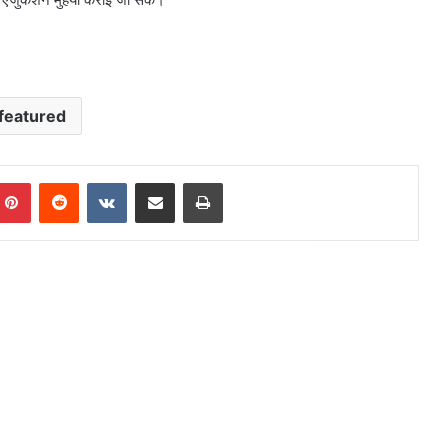
featured
mblr
Pinterest
Reddit
VKontakte
Share via Email
Print