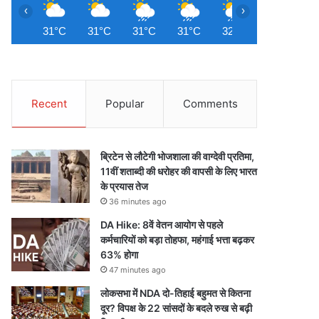
‹
›
31°C
31°C
31°C
31°C
32°C
31°C
3
Recent
Popular
Comments
ब्रिटेन से लौटेगी भोजशाला की वाग्देवी प्रतिमा,
11वीं शताब्दी की धरोहर की वापसी के लिए भारत
के प्रयास तेज
36 minutes ago
DA Hike: 8वें वेतन आयोग से पहले
कर्मचारियों को बड़ा तोहफा, महंगाई भत्ता बढ़कर
63% होगा
47 minutes ago
लोकसभा में NDA दो-तिहाई बहुमत से कितना
दूर? विपक्ष के 22 सांसदों के बदले रुख से बढ़ी