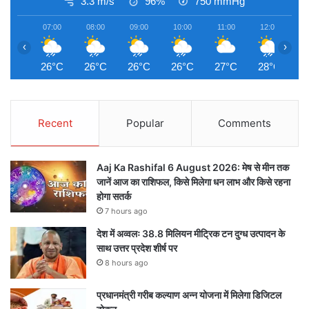
3.3 m/s
96%
750
mmHg
07:00
08:00
09:00
10:00
11:00
12:00
1
‹
›
26°C
26°C
26°C
26°C
27°C
28°C
2
Recent
Popular
Comments
Aaj Ka Rashifal 6 August 2026: मेष से मीन तक
जानें आज का राशिफल, किसे मिलेगा धन लाभ और किसे रहना
होगा सतर्क
7 hours ago
देश में अव्वलः 38.8 मिलियन मीट्रिक टन दुग्ध उत्पादन के
साथ उत्तर प्रदेश शीर्ष पर
8 hours ago
प्रधानमंत्री गरीब कल्याण अन्न योजना में मिलेगा डिजिटल