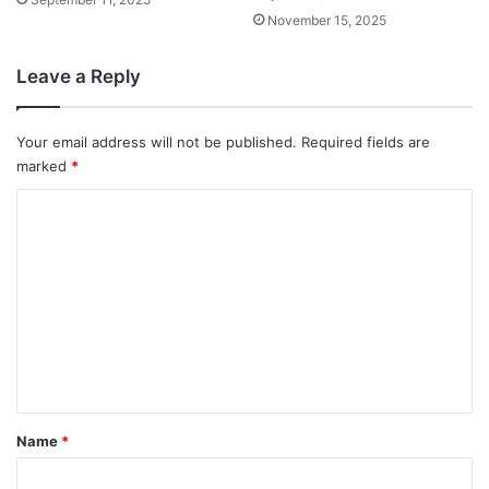
November 15, 2025
Leave a Reply
Your email address will not be published.
Required fields are
marked
*
C
o
m
m
e
n
t
*
Name
*