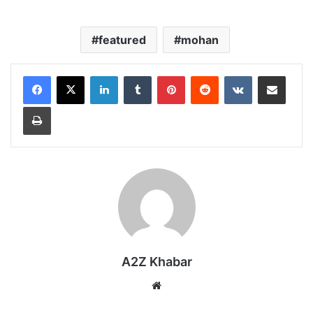
featured
mohan
LinkedIn
Tumblr
Pinterest
Reddit
VKontakte
Share via Email
Print
A2Z Khabar
Website