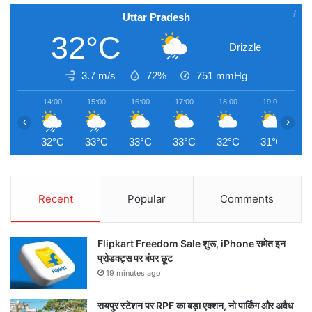
Uttar Pradesh
32°C
Drizzle
3.7 m/s
72%
751
mmHg
14:00
15:00
16:00
17:00
18:00
19:00
2
‹
›
32°C
33°C
33°C
33°C
32°C
31°C
3
Recent
Popular
Comments
Flipkart Freedom Sale शुरू, iPhone समेत इन
प्रोडक्ट्स पर बंपर छूट
19 minutes ago
रायपुर स्टेशन पर RPF का बड़ा एक्शन, नो पार्किंग और अवैध