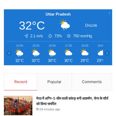
Uttar Pradesh
32°C
Drizzle
2.1 m/s
73%
750
mmHg
14:00
15:00
16:00
17:00
18:00
19:00
2
‹
›
32°C
32°C
30°C
30°C
29°C
29°C
2
Recent
Popular
Comments
मेरठ में अग्नि-5 थीम वाली कांवड़ बनी आकर्षण, सेना के शौर्य
को किया समर्पित
28 minutes ago