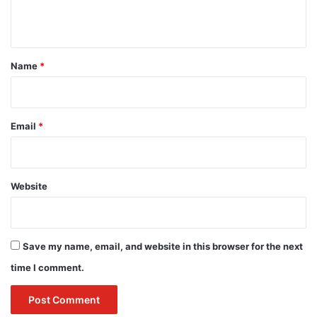
n
t
*
Name
*
Email
*
Website
Save my name, email, and website in this browser for the next
time I comment.