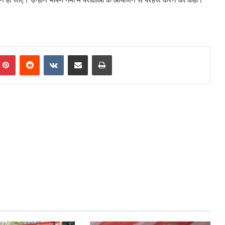
mblr
Pinterest
Reddit
VKontakte
Share via Email
Print