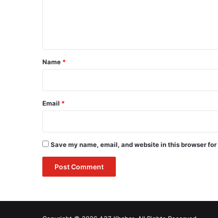
m
e
n
t
*
Name
*
Email
*
Save my name, email, and website in this browser for