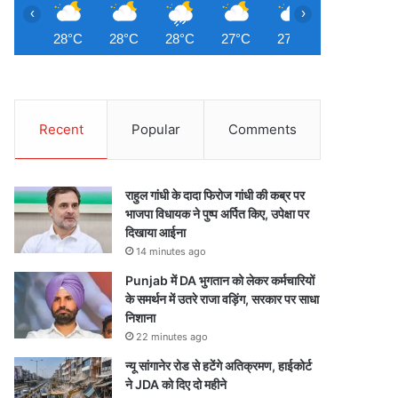
‹
›
28°C
28°C
28°C
27°C
27°C
27°C
2
Recent
Popular
Comments
राहुल गांधी के दादा फिरोज गांधी की कब्र पर
भाजपा विधायक ने पुष्प अर्पित किए, उपेक्षा पर
दिखाया आईना
14 minutes ago
Punjab में DA भुगतान को लेकर कर्मचारियों
के समर्थन में उतरे राजा वड़िंग, सरकार पर साधा
निशाना
22 minutes ago
न्यू सांगानेर रोड से हटेंगे अतिक्रमण, हाईकोर्ट
ने JDA को दिए दो महीने