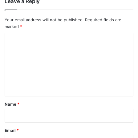
Leave a Reply
Your email address will not be published.
Required fields are
marked
*
C
o
m
m
e
n
t
*
Name
*
Email
*