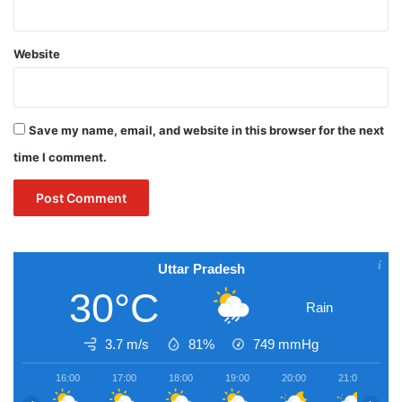
Website
Save my name, email, and website in this browser for the next
time I comment.
Uttar Pradesh
30°C
Rain
3.7 m/s
81%
749
mmHg
16:00
17:00
18:00
19:00
20:00
21:00
2