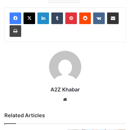
LinkedIn
Tumblr
Pinterest
Reddit
VKontakte
Share via Email
Print
A2Z Khabar
Website
Related Articles