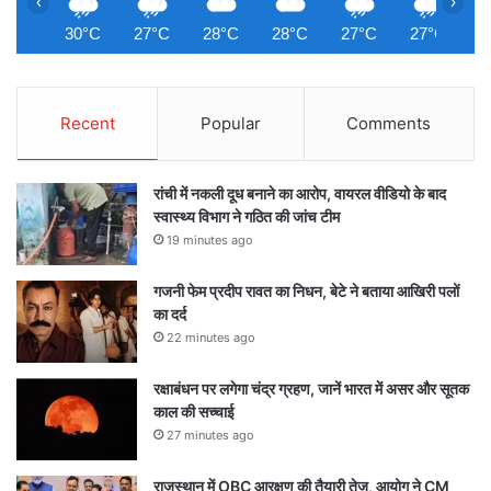
‹
›
30°C
27°C
28°C
28°C
27°C
27°C
2
Recent
Popular
Comments
रांची में नकली दूध बनाने का आरोप, वायरल वीडियो के बाद
स्वास्थ्य विभाग ने गठित की जांच टीम
19 minutes ago
गजनी फेम प्रदीप रावत का निधन, बेटे ने बताया आखिरी पलों
का दर्द
22 minutes ago
रक्षाबंधन पर लगेगा चंद्र ग्रहण, जानें भारत में असर और सूतक
काल की सच्चाई
27 minutes ago
राजस्थान में OBC आरक्षण की तैयारी तेज, आयोग ने CM