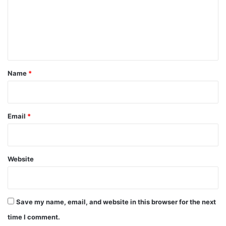
m
e
n
t
*
Name
*
Email
*
Website
Save my name, email, and website in this browser for the next
time I comment.