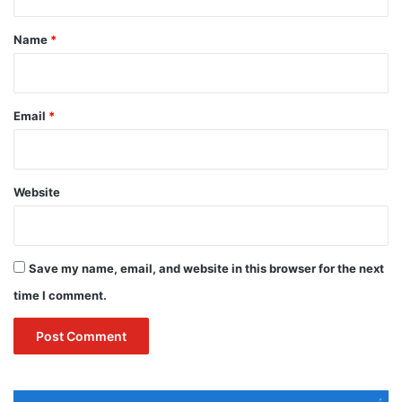
t
*
Name
*
Email
*
Website
Save my name, email, and website in this browser for the next
time I comment.