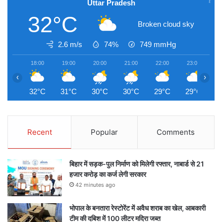
Uttar Pradesh
32°C
Broken cloud sky
2.6 m/s
74%
749
mmHg
18:00
19:00
20:00
21:00
22:00
23:00
0
‹
›
32°C
31°C
30°C
30°C
29°C
29°C
2
Recent
Popular
Comments
बिहार में सड़क-पुल निर्माण को मिलेगी रफ्तार, नाबार्ड से 21
हजार करोड़ का कर्ज लेगी सरकार
42 minutes ago
भोपाल के बनतारा रेस्टोरेंट में अवैध शराब का खेल, आबकारी
टीम की दबिश में 100 लीटर मदिरा जब्त