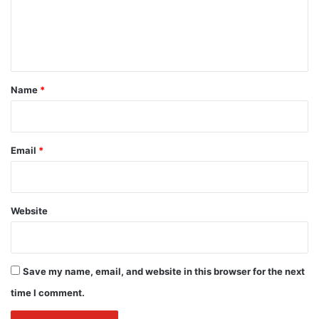
e
n
t
*
Name
*
Email
*
Website
Save my name, email, and website in this browser for the next
time I comment.