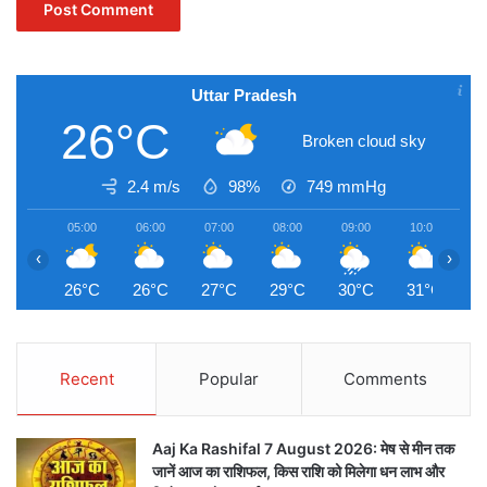
Uttar Pradesh
26°C
Broken cloud sky
2.4 m/s
98%
749
mmHg
05:00
06:00
07:00
08:00
09:00
10:00
1
‹
›
26°C
26°C
27°C
29°C
30°C
31°C
3
Recent
Popular
Comments
Aaj Ka Rashifal 7 August 2026: मेष से मीन तक
जानें आज का राशिफल, किस राशि को मिलेगा धन लाभ और