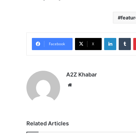
featu
LinkedIn
Tu
Facebook
X
A2Z Khabar
Website
Related Articles