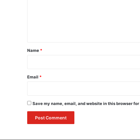
m
m
e
n
t
*
Name
*
Email
*
Save my name, email, and website in this browser for