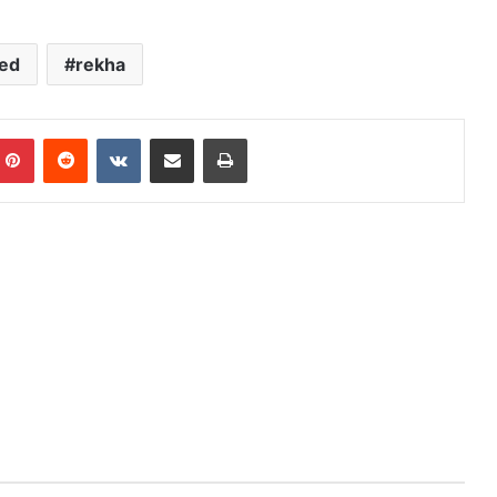
red
rekha
mblr
Pinterest
Reddit
VKontakte
Share via Email
Print