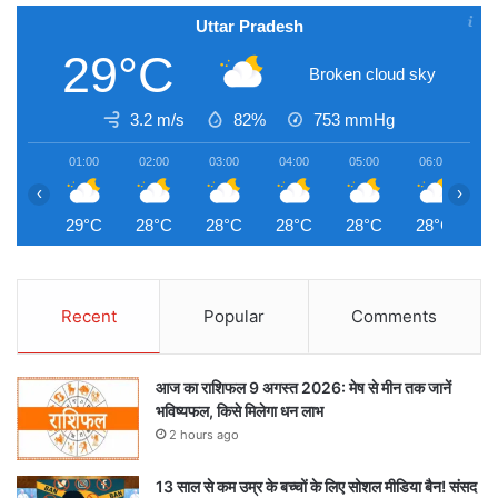
Uttar Pradesh
29°C
Broken cloud sky
3.2 m/s
82%
753
mmHg
01:00
02:00
03:00
04:00
05:00
06:00
0
‹
›
29°C
28°C
28°C
28°C
28°C
28°C
2
Recent
Popular
Comments
आज का राशिफल 9 अगस्त 2026: मेष से मीन तक जानें
भविष्यफल, किसे मिलेगा धन लाभ
2 hours ago
13 साल से कम उम्र के बच्चों के लिए सोशल मीडिया बैन! संसद