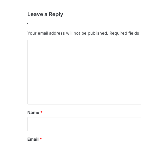
Leave a Reply
Your email address will not be published.
Required fields
C
o
m
m
e
n
t
*
Name
*
Email
*