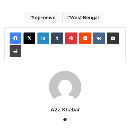
top-news
West Bengal
LinkedIn
Tumblr
Pinterest
Reddit
VKontakte
Share via Email
Print
A2Z Khabar
Website