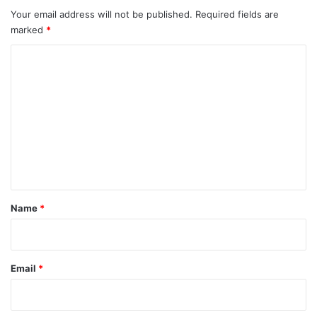
Your email address will not be published.
Required fields are
marked
*
C
o
m
m
e
n
t
*
Name
*
Email
*