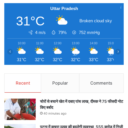
Uttar Pradesh
31°C
Broken cloud sky
4 m/s
79%
752
mmHg
10:00
11:00
12:00
13:00
14:00
15:00
1
‹
›
31°C
32°C
32°C
32°C
33°C
33°C
3
Recent
Popular
Comments
चोरों से बचाने खेत में दबाए पांच लाख, दीमक ने 75 फीसदी नोट
किए बर्बाद
40 minutes ago
पटना में कचरा उठाव की बदलेगी व्यवस्था, 555 करोड़ में निजी