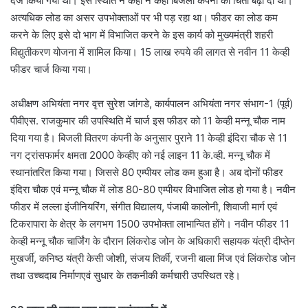
दर्ज किया गया था। इस स्थिति ने कहीं न कहीं बिजली कंपनी की चिंता बढ़ा दी थी।
अत्यधिक लोड का असर उपभोक्ताओं पर भी पड़ रहा था। फीडर का लोड कम
करने के लिए इसे दो भाग में विभाजित करने के इस कार्य को मुख्यमंत्री शहरी
विद्युतीकरण योजना में शामिल किया। 15 लाख रुपये की लागत से नवीन 11 केव्ही
फीडर चार्ज किया गया।
अधीक्षण अभियंता नगर वृत्त सुरेश जांगडे, कार्यपालन अभियंता नगर संभाग-1 (पूर्व)
पीवीएस. राजकुमार की उपस्थिति में चार्ज इस फीडर को 11 केव्ही मन्नू चौक नाम
दिया गया है। बिजली वितरण कंपनी के अनुसार पुराने 11 केव्ही इंदिरा चौक से 11
नग ट्रांसफार्मर क्षमता 2000 केव्हीए को नई लाइन 11 के.व्ही. मन्नू चौक में
स्थानांतरित किया गया। जिससे 80 एम्पीयर लोड कम हुआ है। अब दोनों फीडर
इंदिरा चौक एवं मन्नू चौक में लोड 80-80 एम्पीयर विभाजित लोड हो गया है। नवीन
फीडर में लल्ला इंजीनियरिंग, संगीत विद्यालय, पंजाबी कालोनी, शिवाजी मार्ग एवं
टिकरापारा के क्षेत्र के लगभग 1500 उपभोक्ता लाभान्वित होंगे। नवीन फीडर 11
केव्ही मन्नू चौक चार्जिंग के दौरान लिंकरोड जोन के अधिकारी सहायक यंत्री दीप्तेन
मुखर्जी, कनिष्ठ यंत्री केसी जोशी, संजय तिर्की, रजनी बाला मिंज एवं लिंकरोड जोन
तथा उच्चदाब निर्माणएवं सुधार के तकनीकी कर्मचारी उपस्थित रहे।