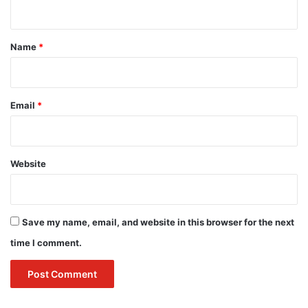
n
t
*
Name
*
Email
*
Website
Save my name, email, and website in this browser for the next
time I comment.