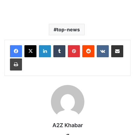
top-news
LinkedIn
Tumblr
Pinterest
Reddit
VKontakte
Share via Email
Print
A2Z Khabar