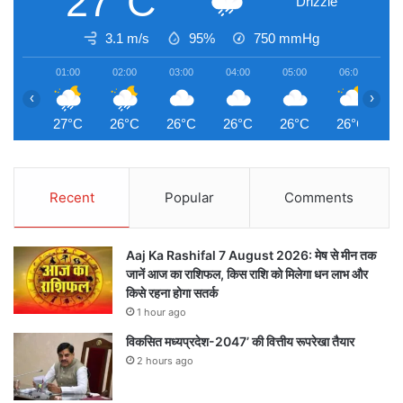
27°C
Drizzle
3.1 m/s
95%
750
mmHg
01:00
02:00
03:00
04:00
05:00
06:00
0
‹
›
27°C
26°C
26°C
26°C
26°C
26°C
2
Recent
Popular
Comments
Aaj Ka Rashifal 7 August 2026: मेष से मीन तक
जानें आज का राशिफल, किस राशि को मिलेगा धन लाभ और
किसे रहना होगा सतर्क
1 hour ago
विकसित मध्यप्रदेश-2047’ की वित्तीय रूपरेखा तैयार
2 hours ago