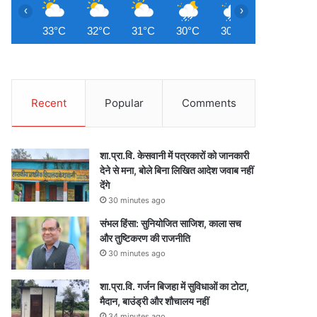
‹
›
33°C
32°C
31°C
30°C
30°C
29°C
2
Recent
Popular
Comments
शा.प्रा.वि. केसवानी में पत्रकारों को जानकारी
देने से मना, बोले बिना लिखित आदेश जवाब नहीं
देंगे
30 minutes ago
संभल हिंसा: सुनियोजित साजिश, काला सच
और तुष्टिकरण की राजनीति
30 minutes ago
शा.प्रा.वि. गर्जन बिजहा में सुविधाओं का टोटा,
मैदान, बाउंड्री और शौचालय नहीं
34 minutes ago