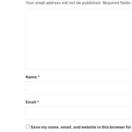
Your email address will not be published.
Required fields
C
o
m
m
e
n
t
*
Name
*
Email
*
Save my name, email, and website in this browser for