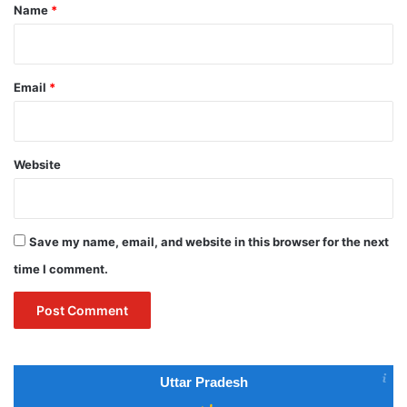
*
Name
*
Email
*
Website
Save my name, email, and website in this browser for the next
time I comment.
Uttar Pradesh