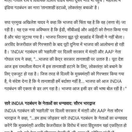
मंत्री गोपाल राय व विधायक दिलीप पांडेय समेत दूसरे नेता भी पहुंचे। महारैली में
इंडिया गठबंधन का नारा 'तानाशाही हटाओ, लोकतंत्र बचाओ' है।
सपा प्रमुख अखिलेश यादव ने कहा कि भाजपा की चिंता यह है कि वह (सत्ता से) जा
रही है। यह एक नया अविष्कार है कि ईडी, सीबीआई और आईटी को तैनात किया गया
है और चंदा जुटाया गया है। भाजपा जितना झूठ पूरे ब्रह्मांड में किसी ने नहीं बोला।
अरविंद केजरीवाल की गिरफ्तारी के बाद पूरी दुनिया में भाजपा की आलोचना हो रही
है। 'INDIA' गठबंधन की 'महारैली' पर दिल्ली सरकार में मंत्री और AAP नेता
गोपाल राय ने कहा, "…भाजपा की केंद्र सरकार तानाशाही पर उतारु है। पूरा देश
आज इस रामलीला मैदान में इस तानाशाही हटाने के लिए, लोकतंत्र को बचाने के
लिए एकजुट हो रहा है। जिस तरह से दिल्ली के मुख्यमंत्री को गिरफ्तार किया गया
है, ये संदेश देना है कि ये तानाशाही हमें बर्दाश्त नहीं है… भाजपा को आज INDIA
गठबंधन की एकता से डर लग रहा है। भाजपा आज इसी डर की भाषा बोल रही है।"
सारे INDIA गठबंधन के नेताओं का धन्यावाद: सौरभ भारद्वाज
INDIA गठबंधन की 'महारैली' पर दिल्ली सरकार में मंत्री और AAP नेता सौरभ
भारद्वाज ने कहा, "…हम हाथ जोड़कर सारे INDIA गठबंधन के नेताओं का धन्यावाद
करेंगे कि मुख्यमंत्री अरविंद केजरीवाल के विरोध में सारा हिंदुस्तान यहां एकत्रित हो