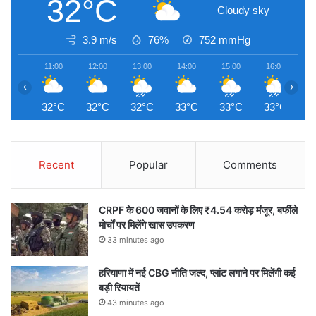
32°C
Cloudy sky
3.9 m/s
76%
752
mmHg
11:00
12:00
13:00
14:00
15:00
16:00
1
‹
›
32°C
32°C
32°C
33°C
33°C
33°C
3
Recent
Popular
Comments
CRPF के 600 जवानों के लिए ₹4.54 करोड़ मंजूर, बर्फीले
मोर्चों पर मिलेंगे खास उपकरण
33 minutes ago
हरियाणा में नई CBG नीति जल्द, प्लांट लगाने पर मिलेंगी कई
बड़ी रियायतें
43 minutes ago