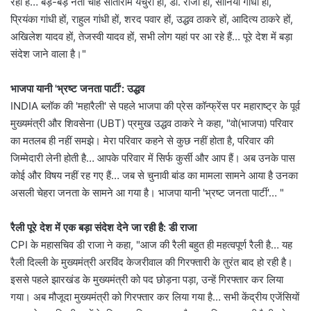
रहा है… बड़े-बड़े नेता चाहें सीताराम येचुरी हों, डी. राजा हों, सोनिया गांधी हों,
प्रियंका गांधी हों, राहुल गांधी हों, शरद पवार हों, उद्धव ठाकरे हों, आदित्य ठाकरे हों,
अखिलेश यादव हों, तेजस्वी यादव हों, सभी लोग यहां पर आ रहे हैं… पूरे देश में बड़ा
संदेश जाने वाला है।"
भाजपा यानी 'भ्रष्ट जनता पार्टी': उद्धव
INDIA ब्लॉक की 'महारैली' से पहले भाजपा की प्रेस कॉन्फ्रेंस पर महाराष्ट्र के पूर्व
मुख्यमंत्री और शिवसेना (UBT) प्रमुख उद्धव ठाकरे ने कहा, "वो(भाजपा) परिवार
का मतलब ही नहीं समझे। मेरा परिवार कहने से कुछ नहीं होता है, परिवार की
जिम्मेदारी लेनी होती है… आपके परिवार में सिर्फ कुर्सी और आप हैं। अब उनके पास
कोई और विषय नहीं रह गए हैं… जब से चुनावी बांड का मामला सामने आया है उनका
असली चेहरा जनता के सामने आ गया है। भाजपा यानी 'भ्रष्ट जनता पार्टी'… "
रैली पूरे देश में एक बड़ा संदेश देने जा रही है: डी राजा
CPI के महासचिव डी राजा ने कहा, "आज की रैली बहुत ही महत्वपूर्ण रैली है… यह
रैली दिल्ली के मुख्यमंत्री अरविंद केजरीवाल की गिरफ्तारी के तुरंत बाद हो रही है।
इससे पहले झारखंड के मुख्यमंत्री को पद छोड़ना पड़ा, उन्हें गिरफ्तार कर लिया
गया। अब मौजूदा मुख्यमंत्री को गिरफ्तार कर लिया गया है… सभी केंद्रीय एजेंसियों