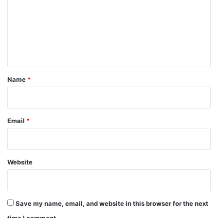
m
m
e
n
t
*
Name
*
Email
*
Website
Save my name, email, and website in this browser for the next