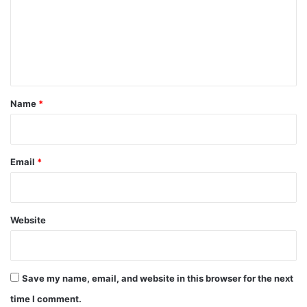
m
e
n
t
*
Name
*
Email
*
Website
Save my name, email, and website in this browser for the next
time I comment.