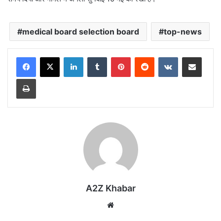
medical board selection board
top-news
LinkedIn
Tumblr
Pinterest
Reddit
VKontakte
Share via Email
Print
A2Z Khabar
Website