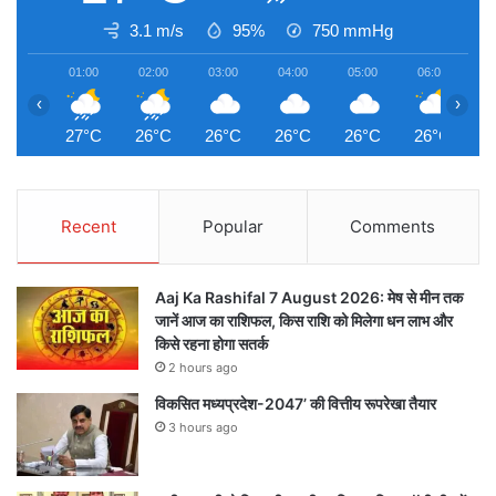
3.1 m/s
95%
750
mmHg
01:00
02:00
03:00
04:00
05:00
06:00
0
‹
›
27°C
26°C
26°C
26°C
26°C
26°C
2
Recent
Popular
Comments
Aaj Ka Rashifal 7 August 2026: मेष से मीन तक
जानें आज का राशिफल, किस राशि को मिलेगा धन लाभ और
किसे रहना होगा सतर्क
2 hours ago
विकसित मध्यप्रदेश-2047’ की वित्तीय रूपरेखा तैयार
3 hours ago