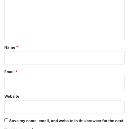
m
m
e
n
t
*
Name
*
Email
*
Website
Save my name, email, and website in this browser for the next