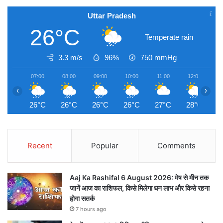
Uttar Pradesh
26°C
Temperate rain
3.3 m/s
96%
750
mmHg
07:00
08:00
09:00
10:00
11:00
12:00
1
‹
›
26°C
26°C
26°C
26°C
27°C
28°C
2
Recent
Popular
Comments
Aaj Ka Rashifal 6 August 2026: मेष से मीन तक
जानें आज का राशिफल, किसे मिलेगा धन लाभ और किसे रहना
होगा सतर्क
7 hours ago