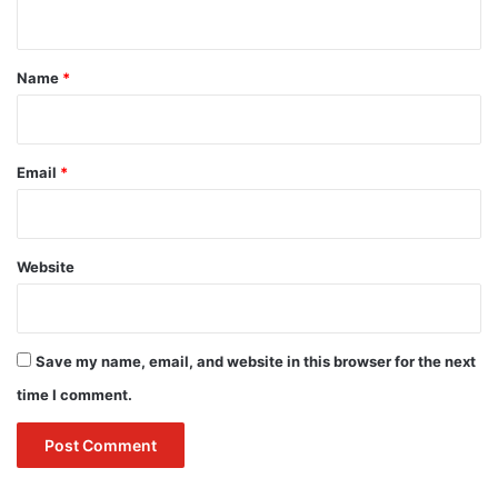
n
t
*
Name
*
Email
*
Website
Save my name, email, and website in this browser for the next
time I comment.