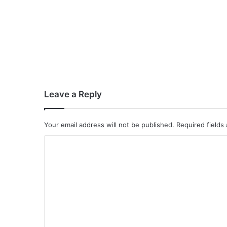
Leave a Reply
Your email address will not be published.
Required fields
C
o
m
m
e
n