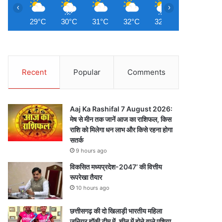
‹
›
29°C
30°C
31°C
32°C
32°C
32°C
3
Recent
Popular
Comments
Aaj Ka Rashifal 7 August 2026:
मेष से मीन तक जानें आज का राशिफल, किस
राशि को मिलेगा धन लाभ और किसे रहना होगा
सतर्क
9 hours ago
विकसित मध्यप्रदेश-2047’ की वित्तीय
रूपरेखा तैयार
10 hours ago
छत्तीसगढ़ की दो खिलाड़ी भारतीय महिला
जूनियर हॉकी टीम में, चीन में होने वाले एशिया