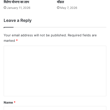
मिलेगा योजना का लाभ
मॉडल
January 11, 2026
May 7, 2026
Leave a Reply
Your email address will not be published.
Required fields are
marked
*
C
o
m
m
e
n
t
*
Name
*