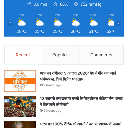
3.6 m/s
86%
752
mmHg
06:00
07:00
08:00
09:00
10:00
11:00
1
‹
›
28°C
29°C
29°C
30°C
31°C
32°C
3
Recent
Popular
Comments
आज का राशिफल 9 अगस्त 2026: मेष से मीन तक जानें
भविष्यफल, किसे मिलेगा धन लाभ
7 hours ago
13 साल से कम उम्र के बच्चों के लिए सोशल मीडिया बैन! संसद
में बिल लाने की तैयारी
9 hours ago
भारत पर 100% टैरिफ को अपनों ने बताया ‘आत्मघाती कदम’,