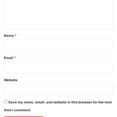
m
e
n
t
*
Name
*
Email
*
Website
Save my name, email, and website in this browser for the next
time I comment.