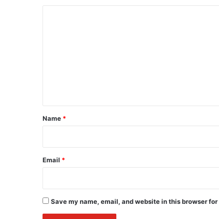
C
o
m
m
e
n
t
*
Name
*
Email
*
Save my name, email, and website in this browser for