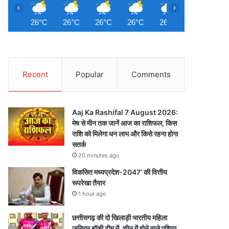
‹
›
26°C
26°C
26°C
26°C
26°C
26°C
2
Recent
Popular
Comments
Aaj Ka Rashifal 7 August 2026:
मेष से मीन तक जानें आज का राशिफल, किस
राशि को मिलेगा धन लाभ और किसे रहना होगा
सतर्क
20 minutes ago
विकसित मध्यप्रदेश-2047’ की वित्तीय
रूपरेखा तैयार
1 hour ago
छत्तीसगढ़ की दो खिलाड़ी भारतीय महिला
जूनियर हॉकी टीम में, चीन में होने वाले एशिया