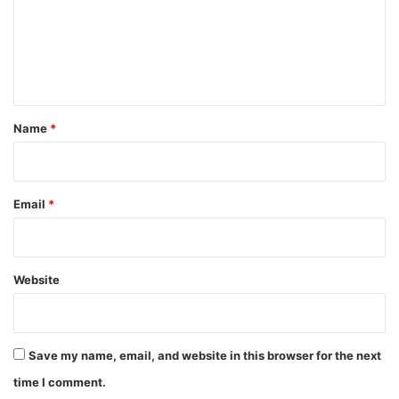
m
e
n
t
*
Name
*
Email
*
Website
Save my name, email, and website in this browser for the next
time I comment.