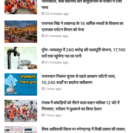
जायसवाल, बाबा बैद्यनाथ और बासुकिनाथ के दरबार में टेका
माथा
33 minutes ago
राजनाथ सिंह ने लखनऊ के 16 धार्मिक स्थलों के विकास का
प्रस्ताव पर्यटन विभाग को भेजा
41 minutes ago
मुंगेर-जमालपुर में 280 करोड़ की जलापूर्ति योजना, 17,745
घरों तक पहुंचेगा नल का पानी
51 minutes ago
राजस्थान निकाय चुनाव से पहले आरक्षण लॉटरी जल्द,
10,245 वार्डों पर बदलेगा समीकरण
1 hour ago
पंजाब में कांवड़ियों को रौंदने वाला वाहन मालिक 12 घंटे में
गिरफ्तार, स्पीकर ने मुआवजे का किया ऐलान
1 hour ago
विश्व आदिवासी दिवस पर मनेन्द्रगढ़ में दिखी एकता की ताकत,